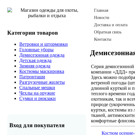
Главная
Новости
Доставка и оплата
Категории товаров
Обратная связь
Контакты
Ветровки и штормовки
Головные уборы
Демисезонна
Демисезонная одежда
Детская одежда
Зимняя одежда
Серия демисезонной
Костюмы маскировка
компании «ДДД» пре
Патронташи
Здесь можно подобра
Разгрузочные жилеты
ветреной погоды (ш
Спальные мешки
длинной курткой и п
Чехлы на оружие
теплого времени год
Сумки и рюкзаки
охотникам, так и вс
природе (укороченны
куртки, костюмы из 
тканей, антимоскитн
комфортные флисовы
Вход для покупателя
Костюм осенне-