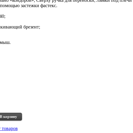
ано «кондорой»; Сверху ручка для переноски; Лямки под плечи
 помощью застежки фастекс.
40;
лкивающий брезент;
амыш.
В корзину
у товаров