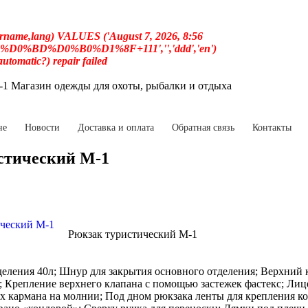
username,lang) VALUES ('August 7, 2026, 8:56
%D0%BD%D0%B0%D1%8F+111','','ddd','en')
(automatic?) repair failed
1 Магазин одежды для охоты, рыбалки и отдыха
не
Новости
Доставка и оплата
Обратная связь
Контакты
стический М-1
Рюкзак туристический М-1
еления 40л; Шнур для закрытия основного отделения; Верхний 
 Крепление верхнего клапана с помощью застежек фастекс; Лиц
х кармана на молнии; Под дном рюкзака ленты для крепления к