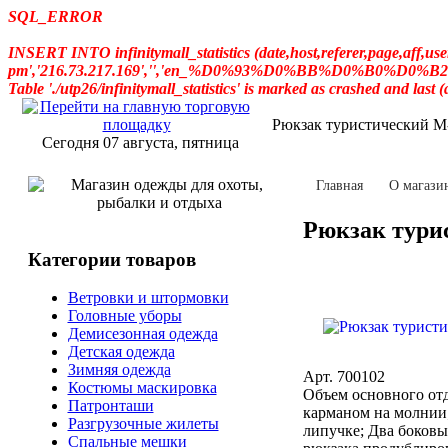
SQL_ERROR
INSERT INTO infinitymall_statistics (date,host,referer,page,aff,
pm','216.73.217.169','','en_%D0%93%D0%BB%D0%B0%D0%B2
Table './utp26/infinitymall_statistics' is marked as crashed and last 
Рюкзак туристический М-
Сегодня 07 августа, пятница
Главная
О магази
Рюкзак тури
Категории товаров
Ветровки и штормовки
Головные уборы
Демисезонная одежда
Детская одежда
Зимняя одежда
Арт. 700102
Костюмы маскировка
Объем основного отд
Патронташи
карманом на молнии;
Разгрузочные жилеты
липучке; Два боковы
Спальные мешки