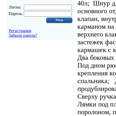
40л; Шнур д
Логин:
основного о
Пароль:
клапан, внут
карманом на
Регистрация
верхнего кл
Забыли пароль?
застежек фа
кармашек с 
Два боковых
Под дном рю
крепления к
спальника; 
продублиров
Сверху ручк
Лямки под п
поролоном, 