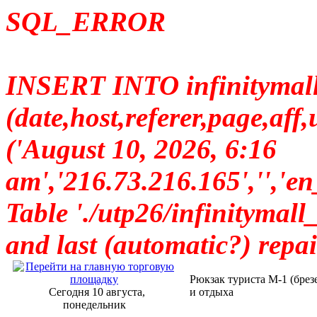
SQL_ERROR
INSERT INTO infinitymall_
(date,host,referer,page,a
('August 10, 2026, 6:16
am','216.73.216.165',
Table './utp26/infinitymall_
and last (automatic?) repai
Рюкзак туриста М-1 (брез
Сегодня 10 августа,
и отдыха
понедельник