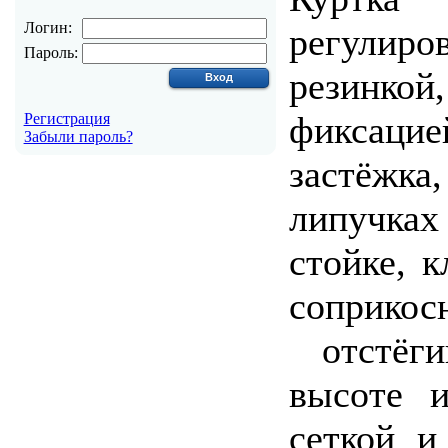
Логин:
регулир
Пароль:
резинко
фиксацие
Регистрация
Забыли пароль?
застёжк
липучках
стойке, 
соприко
отстёги
высоте 
сеткой и