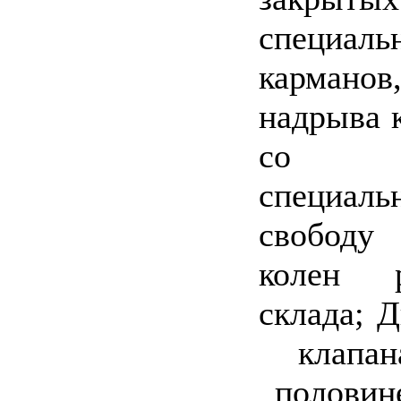
специаль
карман
надрыва 
со
специаль
свобод
колен р
склада; 
клапан
половине