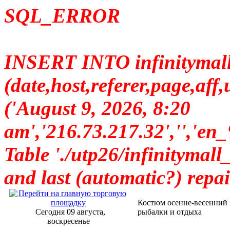
SQL_ERROR
INSERT INTO infinitymall_
(date,host,referer,page,a
('August 9, 2026, 8:20
am','216.73.217.32','
Table './utp26/infinitymall_
and last (automatic?) repai
Костюм осенне-весенний 
Сегодня 09 августа,
рыбалки и отдыха
воскресенье