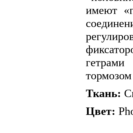
имеют «
соедине
регулиро
фиксат
гетрами
тормозом 
Ткань:
С
Цвет:
Pho