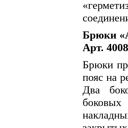
«герме
соединени
Брюки «
Арт. 400
Брюки пр
пояс на р
Два бок
боковы
накладны
закрыт