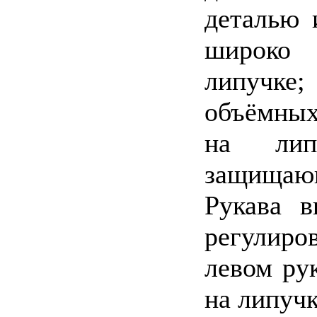
деталью 
широко
липучк
объёмных
на лип
защищаю
Рукава 
регулиро
левом ру
на липуч